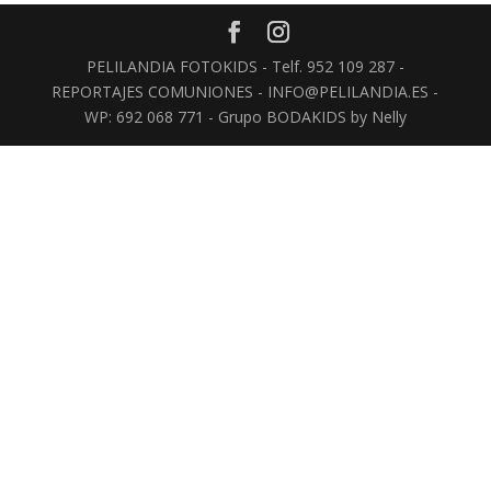
PELILANDIA FOTOKIDS - Telf. 952 109 287 -
REPORTAJES COMUNIONES - INFO@PELILANDIA.ES -
WP: 692 068 771 - Grupo BODAKIDS by Nelly