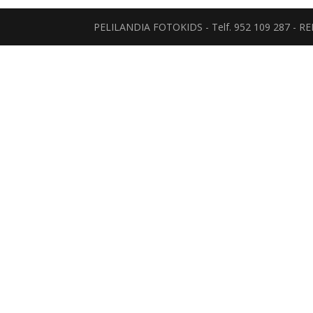
PELILANDIA FOTOKIDS - Telf. 952 109 287 - 