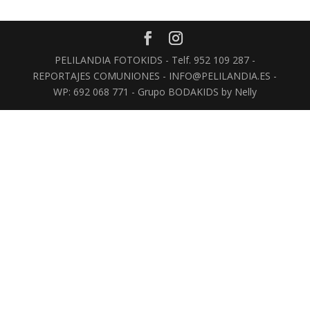
PELILANDIA FOTOKIDS - Telf. 952 109 287 -
REPORTAJES COMUNIONES - INFO@PELILANDIA.ES -
WP: 692 068 771 - Grupo BODAKIDS by Nelly