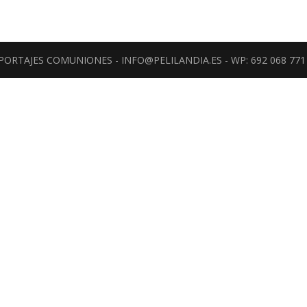
REPORTAJES COMUNIONES - INFO@PELILANDIA.ES - WP: 692 068 771 