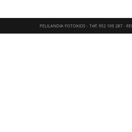
PELILANDIA FOTOKIDS - Telf. 952 109 287 - 