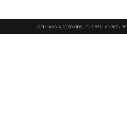
PELILANDIA FOTOKIDS - Telf. 952 109 287 - 