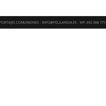
REPORTAJES COMUNIONES - INFO@PELILANDIA.ES - WP: 692 068 771 