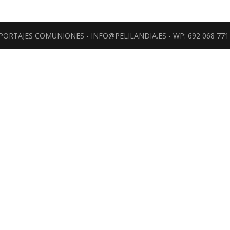
REPORTAJES COMUNIONES - INFO@PELILANDIA.ES - WP: 692 068 771 