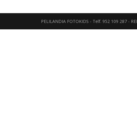
PELILANDIA FOTOKIDS - Telf. 952 109 287 - 