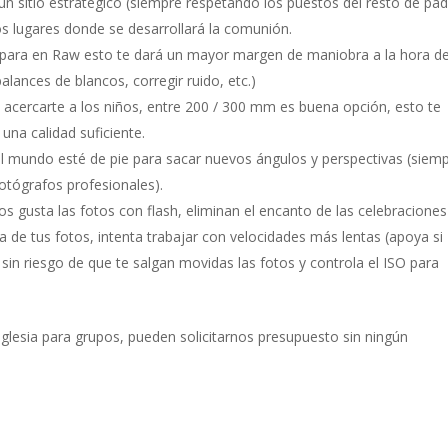
un sitio estratégico (siempre respetando los puestos del resto de pa
os lugares donde se desarrollará la comunión.
ispara en Raw esto te dará un mayor margen de maniobra a la hora d
balances de blancos, corregir ruido, etc.)
 acercarte a los niños, entre 200 / 300 mm es buena opción, esto te
una calidad suficiente.
 mundo esté de pie para sacar nuevos ángulos y perspectivas (siem
fotógrafos profesionales).
os gusta las fotos con flash, eliminan el encanto de las celebraciones 
 de tus fotos, intenta trabajar con velocidades más lentas (apoya si
sin riesgo de que te salgan movidas las fotos y controla el ISO para
iglesia para grupos, pueden solicitarnos presupuesto sin ningún
.