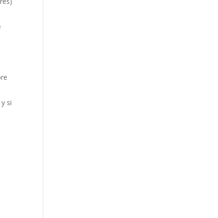
dres)
e
pre
y si