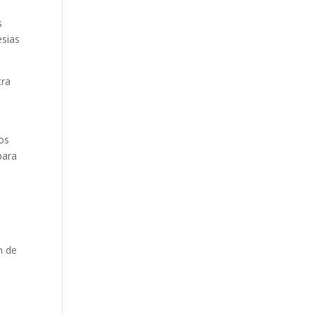
s
esias
tra
tos
para
n de