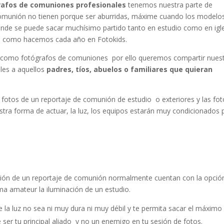
rafos de comuniones
profesionales
tenemos nuestra parte de
 Comunión no tienen porque ser aburridas, máxime cuando los modelo
onde se puede sacar muchísimo partido tanto en estudio como en igl
 como hacemos cada año en Fotokids.
or como fotógrafos de comuniones por ello queremos compartir nues
les a aquellos
padres, tíos, abuelos o familiares que quieran
a fotos de un reportaje de comunión de estudio o exteriores y las fo
stra forma de actuar, la luz, los equipos estarán muy condicionados 
zación de un reportaje de comunión normalmente cuentan con la opció
ma amateur la iluminación de un estudio.
e la luz no sea ni muy dura ni muy débil y te permita sacar el máximo
ue ser tu principal aliado y no un enemigo en tu sesión de fotos.