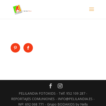
- Facebook Pixel Code -->
PELILANDIA FOTOKIDS - Telf. 952 109 287 -
REPORTAJES COMUNIONES - INFO@PELILANDIA.ES -
WP: 692 068 771 - Grupo BODAKIDS by Nelly