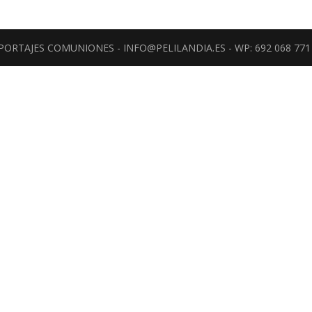
REPORTAJES COMUNIONES - INFO@PELILANDIA.ES - WP: 692 068 771 