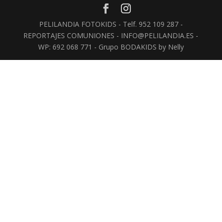
PELILANDIA FOTOKIDS - Telf. 952 109 287 -
REPORTAJES COMUNIONES - INFO@PELILANDIA.ES -
WP: 692 068 771 - Grupo BODAKIDS by Nelly