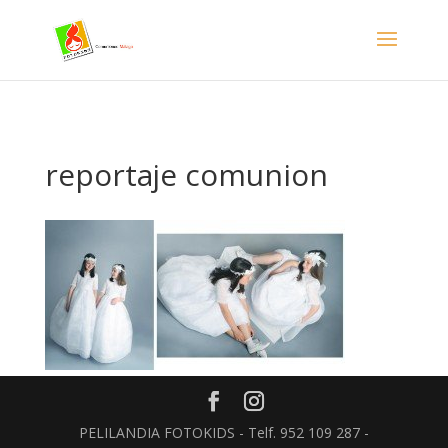
- Facebook Pixel Code -->
reportaje comunion
PELILANDIA FOTOKIDS - Telf. 952 109 287 -