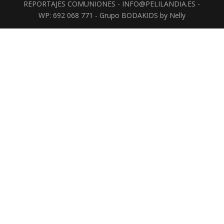
REPORTAJES COMUNIONES - INFO@PELILANDIA.ES -
WP: 692 068 771 - Grupo BODAKIDS by Nelly