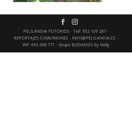
PELILANDIA FOTOKIDS - Telf. 952 109 287 -
REPORTAJES COMUNIONES - INFO@PELILANDIA.ES -
WP: 692 068 771 - Grupo BODAKIDS by Nelly